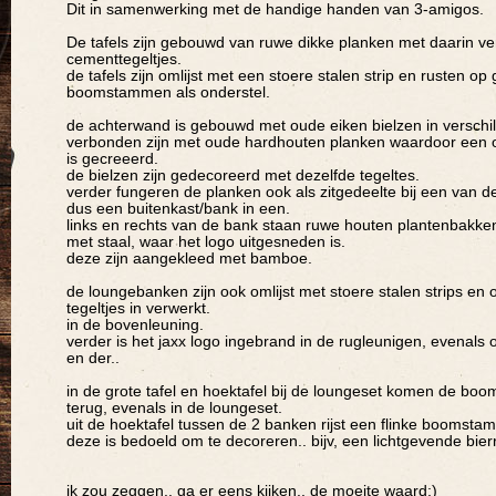
Dit in samenwerking met de handige handen van 3-amigos.
De tafels zijn gebouwd van ruwe dikke planken met daarin v
cementtegeltjes.
de tafels zijn omlijst met een stoere stalen strip en rusten op 
boomstammen als onderstel.
de achterwand is gebouwd met oude eiken bielzen in verschi
verbonden zijn met oude hardhouten planken waardoor een 
is gecreeerd.
de bielzen zijn gedecoreerd met dezelfde tegeltes.
verder fungeren de planken ook als zitgedeelte bij een van de
dus een buitenkast/bank in een.
links en rechts van de bank staan ruwe houten plantenbakken
met staal, waar het logo uitgesneden is.
deze zijn aangekleed met bamboe.
de loungebanken zijn ook omlijst met stoere stalen strips en o
tegeltjes in verwerkt.
in de bovenleuning.
verder is het jaxx logo ingebrand in de rugleunigen, evenals 
en der..
in de grote tafel en hoektafel bij de loungeset komen de b
terug, evenals in de loungeset.
uit de hoektafel tussen de 2 banken rijst een flinke boomsta
deze is bedoeld om te decoreren.. bijv, een lichtgevende bie
ik zou zeggen.. ga er eens kijken.. de moeite waard;)