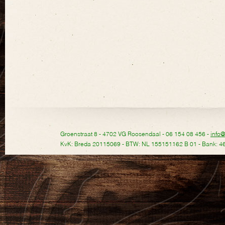
Groenstraat 8 - 4702 VG Roosendaal - 06 154 08 456 -
info
KvK: Breda 20115069 - BTW: NL 155151162 B 01 - Bank: 