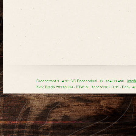
Groenstraat 8 - 4702 VG Roosendaal - 06 154 08 456 -
info
KvK: Breda 20115069 - BTW: NL 155151162 B 01 - Bank: 